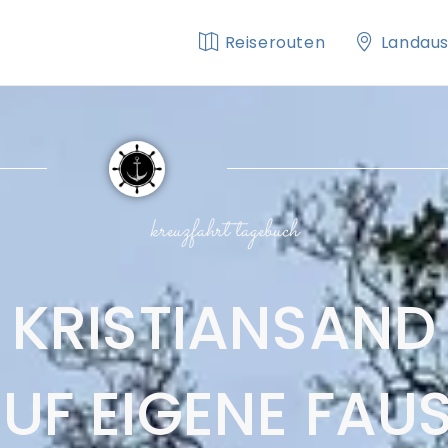
Reiserouten
Landaus
kreuzfahrt tagebuch
KRISTIANSAND
UF EIGENE FAU