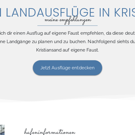
N LANDAUSFLÜGE IN KRI
meine empfehlungen
ch dir einen Ausflug auf eigene Faust empfehlen, da diese deutli
eine Landgänge zu planen und zu buchen. Nachfolgend siehts d
Kristiansand auf eigene Faust.
Jetzt Ausflüge entdecken
hafeninformationen