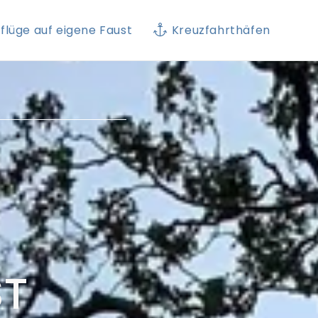
flüge auf eigene Faust
Kreuzfahrthäfen
ST