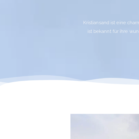
Kristiansand ist eine cha
ist bekannt für ihre wu