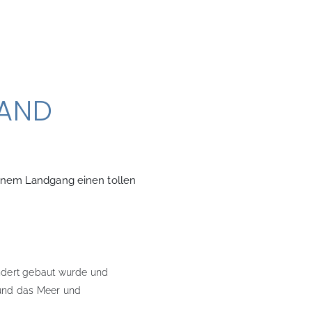
SAND
deinem Landgang einen tollen
undert gebaut wurde und
t und das Meer und