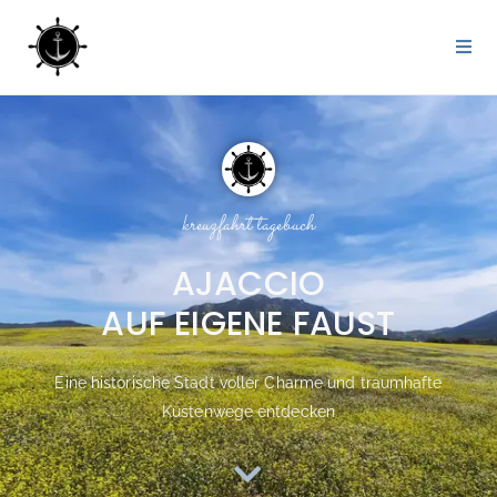
kreuzfahrt tagebuch
AJACCIO
AUF EIGENE FAUST
Eine historische Stadt voller Charme und traumhafte
Küstenwege entdecken